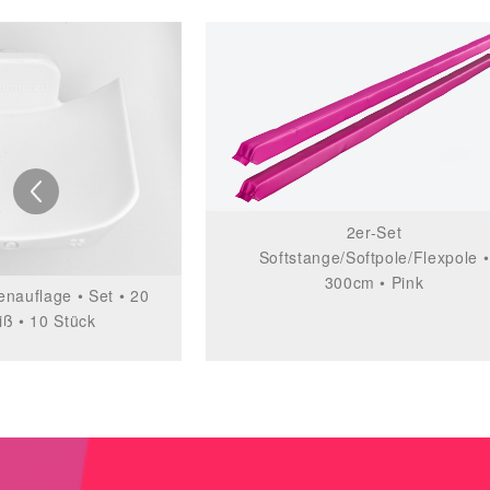
2er-Set
Softstange/Softpole/Flexpole •
300cm • Pink
nauflage • Set • 20
ß • 10 Stück