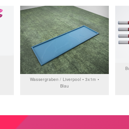
B
Wassergraben / Liverpool • 3x1m •
Blau