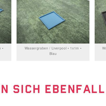
 •
Wassergraben / Liverpool • 1x1m •
Wa
Blau
N SICH EBENFAL