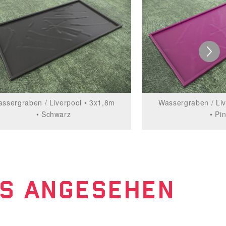
ssergraben / Liverpool • 3x1,8m
Wassergraben / Liv
• Schwarz
• Pi
LS ANGESEHEN