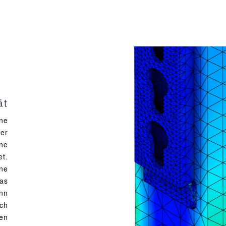
ät
ine
der
ene
et.
ine
was
ann
ich
en