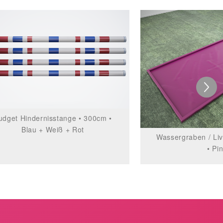
udget Hindernisstange • 300cm •
Blau + Weiß + Rot
Wassergraben / Liv
• Pi