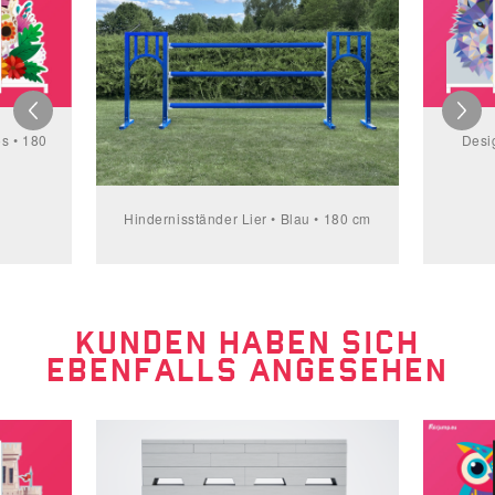
s • 180
Desi
Hindernisständer Lier • Blau • 180 cm
KUNDEN HABEN SICH
EBENFALLS ANGESEHEN