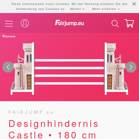
Diese Internetseite nutzt Cookies. Mit der Nutzung stimmen Sie der
Verwendung von Cookies zu.
Weiter
Mehr erfahren
FAIRJUMP.eu
Designhindernis
Castle • 180 cm