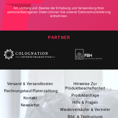
Art, Umfang und Zwecke der Erhebung und Verwendung Ihrer
personenbezogenen Daten können Sie unserer
Datenschutzerklärung
entnehmen.
PARTNER
Versand & Versandkosten
Hinweise Zur
Produktbeschaffenheit
Rechnungskauf/Ratenzahlung
Produktanfrage
Kontakt
Hilfe & Fragen
Newsletter
Wiederverkäufer & Vertreter
Bild- & Textnutzung