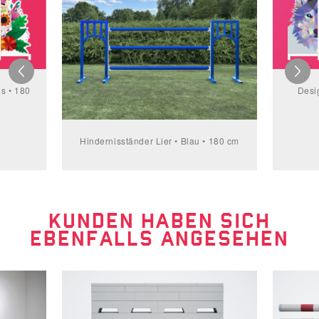
s • 180
Desi
Hindernisständer Lier • Blau • 180 cm
KUNDEN HABEN SICH
EBENFALLS ANGESEHEN